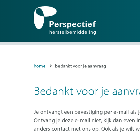
Mai
nav
Overslaan
en
naar
You
home
bedankt voor je aanvraag
de
are
inhoud
here
gaan
Bedankt voor je aanv
Je ontvangt een bevestiging per e-mail als
Ontvang je deze e-mail niet, kijk dan even
anders contact met ons op. Ook als je wilt 