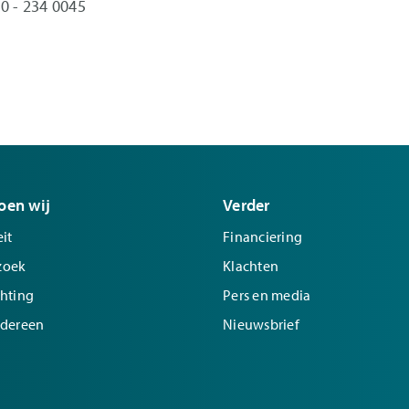
0 - 234 0045
oen wij
Verder
it
Financiering
zoek
Klachten
chting
Pers en media
edereen
Nieuwsbrief