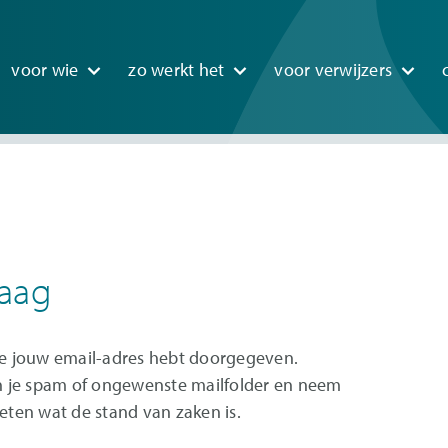
n
voor wie
zo werkt het
voor verwijzers
igation
raag
 je jouw email-adres hebt doorgegeven.
 in je spam of ongewenste mailfolder en neem
weten wat de stand van zaken is.