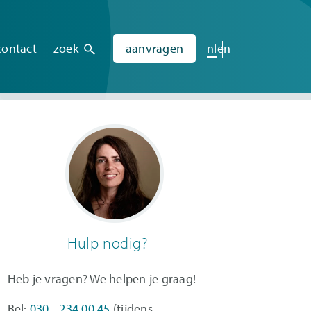
contact
zoek
aanvragen
nl
en
Hulp nodig?
Heb je vragen? We helpen je graag!
Bel:
030 - 234 00 45
(tijdens