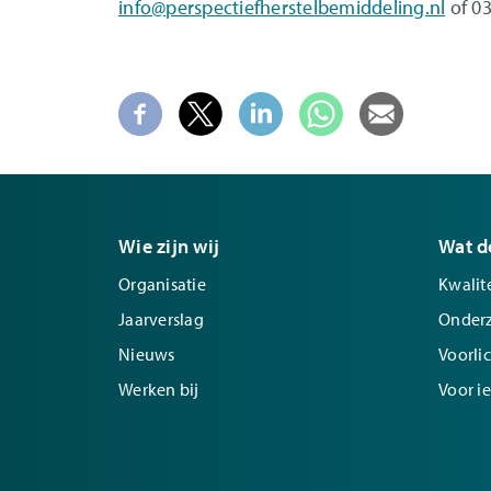
info@perspectiefherstelbemiddeling.nl
of 03
Wie zijn wij
Wat d
Organisatie
Kwalite
Jaarverslag
Onder
Nieuws
Voorli
Werken bij
Voor i