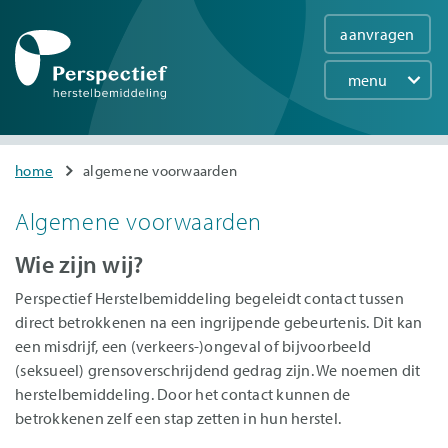
aanvragen
menu
Main
navigation
Overslaan
You
home
algemene voorwaarden
en
are
naar
Algemene voorwaarden
here
de
inhoud
Wie zijn wij?
gaan
Perspectief Herstelbemiddeling begeleidt contact tussen
direct betrokkenen na een ingrijpende gebeurtenis. Dit kan
een misdrijf, een (verkeers-)ongeval of bijvoorbeeld
(seksueel) grensoverschrijdend gedrag zijn. We noemen dit
herstelbemiddeling. Door het contact kunnen de
betrokkenen zelf een stap zetten in hun herstel.