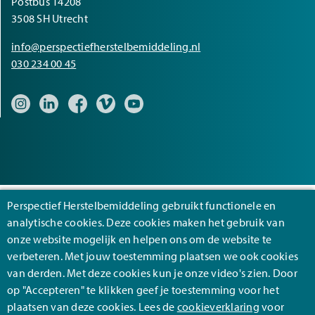
Postbus 14208
3508 SH Utrecht
info@perspectiefherstelbemiddeling.nl
030 234 00 45
Bezoek onze Instagram pagina
Bezoek onze LinkedIn pagina
Bezoek onze Facebook pagina
Bezoek onze Vimeo pagina
Bezoek onze YouTube pagina
Perspectief Herstelbemiddeling gebruikt functionele en
analytische cookies. Deze cookies maken het gebruik van
Footer
Algemene voorwaarden
onze website mogelijk en helpen ons om de website te
verbeteren. Met jouw toestemming plaatsen we ook cookies
Cookies
van derden. Met deze cookies kun je onze video's zien. Door
Privacy
op "Accepteren" te klikken geef je toestemming voor het
plaatsen van deze cookies. Lees de
cookieverklaring
voor
Disclaimer