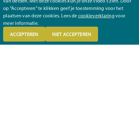
van derden. Met deze cookies kun je onze video's zien. Door
Privacy
op "Accepteren" te klikken geef je toestemming voor het
plaatsen van deze cookies. Lees de
cookieverklaring
voor
Disclaimer
meer informatie.
ACCEPTEREN
NIET ACCEPTEREN