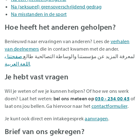
Na (seksueel) grensoverschrijdend gedrag
Na misstanden in de sport
Hoe heeft het anderen geholpen?
Benieuwd naar ervaringen van anderen? Lees de
verhalen
van deelnemers
die in contact kwamen met de ander.
لمعرفة المزيد عن مؤسستنا والوساطة التصالحية طالع
صفحتنا ب
اللغة العربية
Je hebt vast vragen
Wil je weten of we je kunnen helpen? Of hoe we ons werk
doen? Laat het weten:
bel ons meteen op
030 - 234 00 45
of
laat ons jou bellen. Ga hiervoor naar het
contactformulier
.
Je kunt ook direct een intakegesprek
aanvragen
.
Brief van ons gekregen?