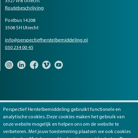
3527 WB Utrecht
Routebeschrijving
Postbus 14208
3508 SH Utrecht
info@perspectiefherstelbemiddeling.nl
030 234 00 45
Bezoek onze Instagram pagina
Bezoek onze LinkedIn pagina
Bezoek onze Facebook pagina
Bezoek onze Vimeo pagina
Bezoek onze YouTube pagina
Perspectief Herstelbemiddeling gebruikt functionele en
analytische cookies. Deze cookies maken het gebruik van
Footer
Algemene voorwaarden
onze website mogelijk en helpen ons om de website te
verbeteren. Met jouw toestemming plaatsen we ook cookies
Cookies