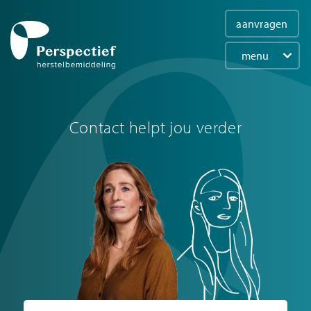
aanvragen
You
Overslaan
are
en
menu
naar
here
Main
de
navigation
inhoud
gaan
Contact helpt jou verder