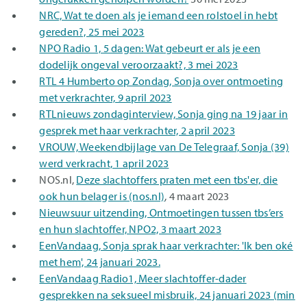
NRC, Wat te doen als je iemand een rolstoel in hebt
gereden?, 25 mei 2023
NPO Radio 1, 5 dagen: Wat gebeurt er als je een
dodelijk ongeval veroorzaakt?, 3 mei 2023
RTL 4 Humberto op Zondag, Sonja over ontmoeting
met verkrachter, 9 april 2023
RTLnieuws zondaginterview, Sonja ging na 19 jaar in
gesprek met haar verkrachter, 2 april 2023
VROUW, Weekendbijlage van De Telegraaf, Sonja (39)
werd verkracht, 1 april 2023
NOS.nl,
Deze slachtoffers praten met een tbs'er, die
ook hun belager is (nos.nl)
, 4 maart 2023
Nieuwsuur uitzending, Ontmoetingen tussen tbs’ers
en hun slachtoffer, NPO2, 3 maart 2023
EenVandaag, Sonja sprak haar verkrachter: 'Ik ben oké
met hem', 24 januari 2023.
EenVandaag Radio1, Meer slachtoffer-dader
gesprekken na seksueel misbruik, 24 januari 2023 (min