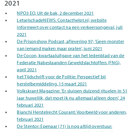
2021
NPO3 EO, Uit de bak, 2 december 2021
LetselschadeNEWS: Contacthelpt.nl; website
informeert over contact na een verkeersongeval, juli
2021
De Prisonshow Podcast, aflevering 97; 'Geen monster
van iemand maken maar praten', juni 2021
De Cocon, kwartaaluitgave van het ledenblad van de
Federatie Nabestaanden Geweldslachtoffers (FNG),
april 2021
het Tijdschrift voor de Politie: Perspectief bij
herstelbemiddeling, 15 maart 2021
Volkskrant Magazine: 'Er sluipen duizend rituelen in 51
jaar huwelijk, dat moet ik nu allemaal alleen doen', 24
februari 2021
Bianchi Herstelrecht Courant: Voorbeeld voor anderen,
februari 2021
De Stentor: Epenaar (71) is nog altijd overstuur: