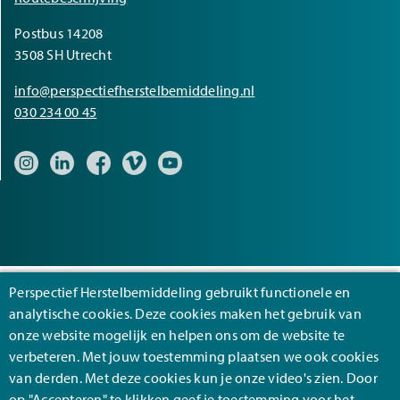
Postbus 14208
3508 SH Utrecht
info@perspectiefherstelbemiddeling.nl
030 234 00 45
Bezoek onze Instagram pagina
Bezoek onze LinkedIn pagina
Bezoek onze Facebook pagina
Bezoek onze Vimeo pagina
Bezoek onze YouTube pagina
Perspectief Herstelbemiddeling gebruikt functionele en
analytische cookies. Deze cookies maken het gebruik van
Footer
Algemene voorwaarden
onze website mogelijk en helpen ons om de website te
verbeteren. Met jouw toestemming plaatsen we ook cookies
Cookies
van derden. Met deze cookies kun je onze video's zien. Door
Privacy
op "Accepteren" te klikken geef je toestemming voor het