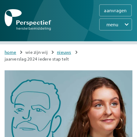
aanvragen
menu
Main
navigation
Overslaan
You
home
wie zijn wij
nieuws
en
jaarverslag 2024 iedere stap telt
are
naar
here
de
inhoud
gaan