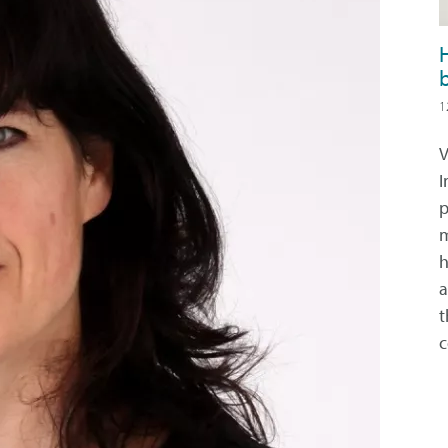
1
V
I
p
m
h
a
t
c