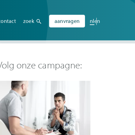
contact
zoek
aanvragen
nl
en
Volg onze campagne: