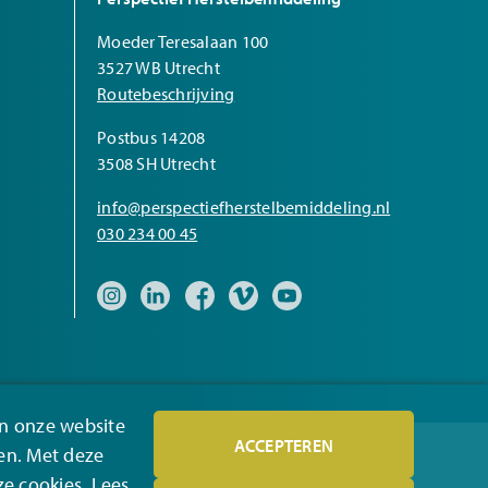
Moeder Teresalaan 100
3527 WB Utrecht
Routebeschrijving
Postbus 14208
3508 SH Utrecht
info@perspectiefherstelbemiddeling.nl
030 234 00 45
Bezoek onze Instagram pagina
Bezoek onze LinkedIn pagina
Bezoek onze Facebook pagina
Bezoek onze Vimeo pagina
Bezoek onze YouTube pa
an onze website
ACCEPTEREN
en. Met deze
ze cookies. Lees