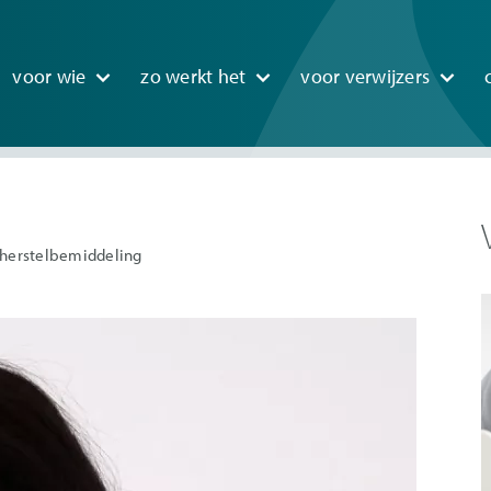
n
voor wie
zo werkt het
voor verwijzers
igation
f herstelbemiddeling