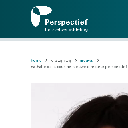
Mai
nav
Overslaan
en
naar
You
home
wie zijn wij
nieuws
de
are
nathalie de la cousine nieuwe directeur perspectie
inhoud
here
gaan