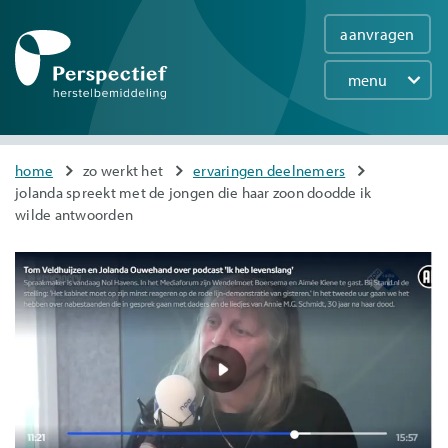
aanvragen
menu
Main
navigation
Overslaan
You
home
zo werkt het
ervaringen deelnemers
en
jolanda spreekt met de jongen die haar zoon doodde ik
are
naar
wilde antwoorden
here
de
inhoud
gaan