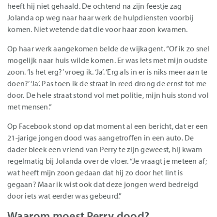
heeft hij niet gehaald. De ochtend na zijn feestje zag
Jolanda op weg naar haar werk de hulpdiensten voorbij
komen. Niet wetende dat die voor haar zoon kwamen.
Op haar werk aangekomen belde de wijkagent. “Of ik zo snel
mogelijk naar huis wilde komen. Er was iets met mijn oudste
zoon. ‘Is het erg?’ vroeg ik. ‘Ja’. ‘Erg als in er is niks meer aan te
doen?’ ‘Ja’. Pas toen ik de straat in reed drong de ernst tot me
door. De hele straat stond vol met politie, mijn huis stond vol
met mensen.”
Op Facebook stond op dat moment al een bericht, dat er een
21-jarige jongen dood was aangetroffen in een auto. De
dader bleek een vriend van Perry te zijn geweest, hij kwam
regelmatig bij Jolanda over de vloer. “Je vraagt je meteen af;
wat heeft mijn zoon gedaan dat hij zo door het lint is
gegaan? Maar ik wist ook dat deze jongen werd bedreigd
door iets wat eerder was gebeurd.”
Waarom moest Perry dood?