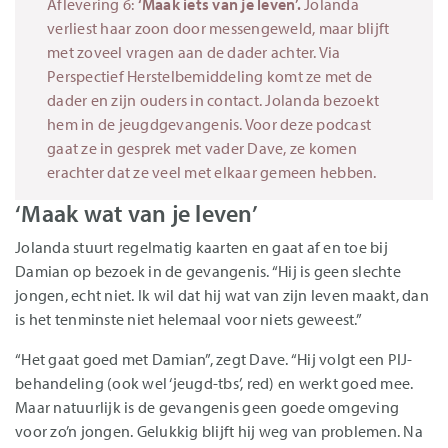
Aflevering 6:
‘Maak iets van je leven’.
Jolanda
verliest haar zoon door messengeweld, maar blijft
met zoveel vragen aan de dader achter. Via
Perspectief Herstelbemiddeling komt ze met de
dader en zijn ouders in contact. Jolanda bezoekt
hem in de jeugdgevangenis. Voor deze podcast
gaat ze in gesprek met vader Dave, ze komen
erachter dat ze veel met elkaar gemeen hebben.
‘Maak wat van je leven’
Jolanda stuurt regelmatig kaarten en gaat af en toe bij
Damian op bezoek in de gevangenis. “Hij is geen slechte
jongen, echt niet. Ik wil dat hij wat van zijn leven maakt, dan
is het tenminste niet helemaal voor niets geweest.”
“Het gaat goed met Damian”, zegt Dave. “Hij volgt een PIJ-
behandeling (ook wel ‘jeugd-tbs’, red) en werkt goed mee.
Maar natuurlijk is de gevangenis geen goede omgeving
voor zo’n jongen. Gelukkig blijft hij weg van problemen. Na