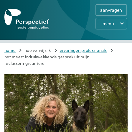
aanvragen
menu
Main
navigation
Overslaan
You
home
hoe verwijs ik
ervaringen professionals
en
het meest indrukwekkende gesprek uit mijn
are
naar
reclasseringscarriere
here
de
inhoud
gaan