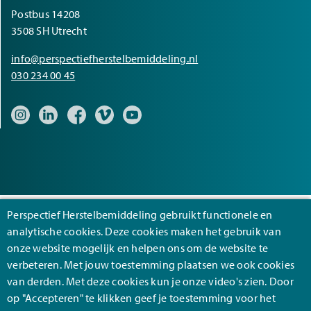
Postbus 14208
3508 SH Utrecht
info@perspectiefherstelbemiddeling.nl
030 234 00 45
Bezoek onze Instagram pagina
Bezoek onze LinkedIn pagina
Bezoek onze Facebook pagina
Bezoek onze Vimeo pagina
Bezoek onze YouTube pagina
Perspectief Herstelbemiddeling gebruikt functionele en
analytische cookies. Deze cookies maken het gebruik van
Footer
Algemene voorwaarden
onze website mogelijk en helpen ons om de website te
verbeteren. Met jouw toestemming plaatsen we ook cookies
Cookies
van derden. Met deze cookies kun je onze video's zien. Door
Privacy
op "Accepteren" te klikken geef je toestemming voor het