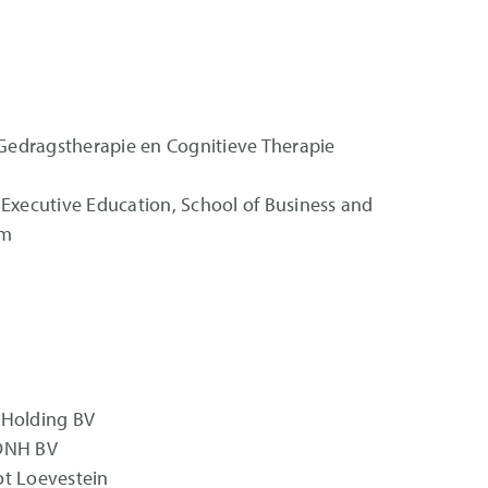
Gedragstherapie en Cognitieve Therapie
xecutive Education, School of Business and
am
 Holding BV
IDNH BV
ot Loevestein