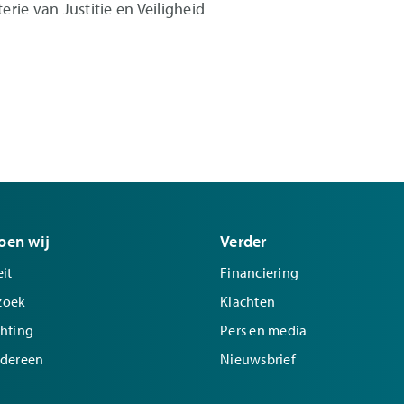
erie van Justitie en Veiligheid
oen wij
Verder
it
Financiering
zoek
Klachten
chting
Pers en media
edereen
Nieuwsbrief