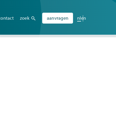
contact
zoek
aanvragen
nl
en