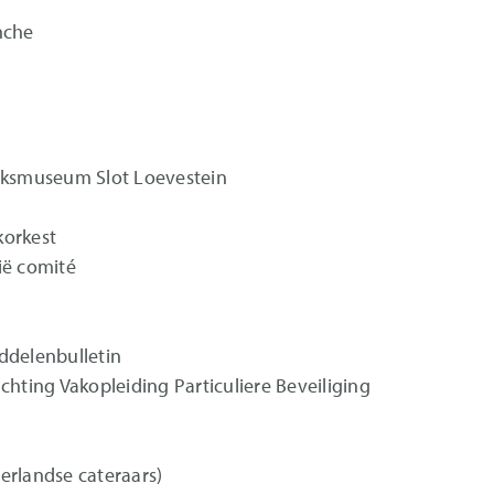
nche
ijksmuseum Slot Loevestein
orkest
ië comité
ddelenbulletin
chting Vakopleiding Particuliere Beveiliging
erlandse cateraars)