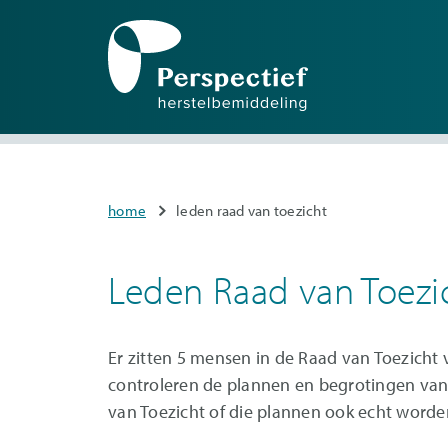
Mai
nav
Overslaan
en
naar
You
home
leden raad van toezicht
de
are
inhoud
here
gaan
Leden Raad van Toezi
Er zitten 5 mensen in de Raad van Toezicht 
controleren de plannen en begrotingen van
van Toezicht of die plannen ook echt word