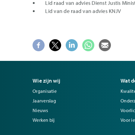
Lid raad van advies Dienst Justis Minist
Lid van de raad van advies KNJV
Wie zijn wij
Wat d
Organisatie
Kwalite
Jaarverslag
Onder
Nieuws
Voorli
Werken bij
Voor i