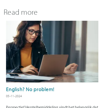
leeg
Read more
English? No problem!
05-11-2024
Perspectief Herstelbemiddeling vindt het belangrijk dat