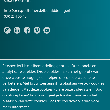
3508 SH Utrecht
info@perspectiefherstelbemiddeling.nl
030 234 00 45
Bezoek onze Instagram pagina
Bezoek onze LinkedIn pagina
Bezoek onze Facebook pagina
Bezoek onze Vimeo pagina
Bezoek onze YouTube pagina
Perspectief Herstelbemiddeling gebruikt functionele en
analytische cookies. Deze cookies maken het gebruik van
Footer
Algemene voorwaarden
onze website mogelijk en helpen ons om de website te
verbeteren. Met jouw toestemming plaatsen we ook cookies
Cookies
van derden. Met deze cookies kun je onze video's zien. Door
Privacy
op "Accepteren" te klikken geef je toestemming voor het
plaatsen van deze cookies. Lees de
cookieverklaring
voor
Disclaimer
meer informatie.