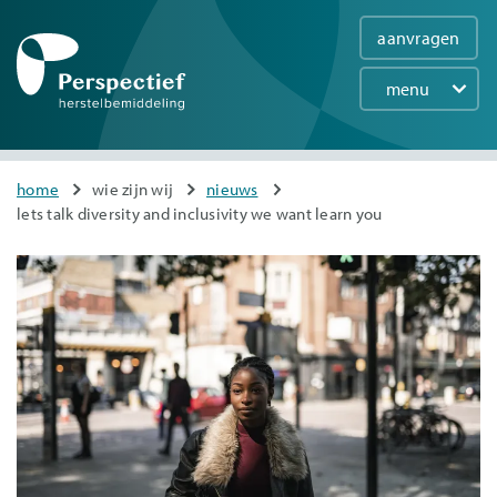
aanvragen
menu
Main
navigation
Overslaan
You
home
wie zijn wij
nieuws
en
lets talk diversity and inclusivity we want learn you
are
naar
here
de
inhoud
gaan