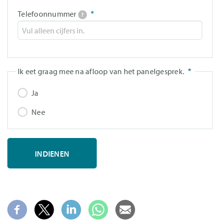
Telefoonnummer
?
Ik eet graag mee na afloop van het panelgesprek.
Ja
Nee
Laat
dit
veld