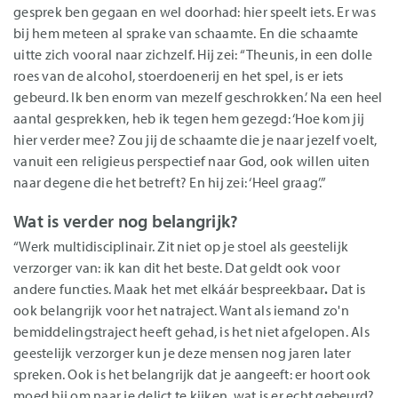
gesprek ben gegaan en wel doorhad: hier speelt iets. Er was
bij hem meteen al sprake van schaamte. En die schaamte
uitte zich vooral naar zichzelf. Hij zei: “Theunis, in een dolle
roes van de alcohol, stoerdoenerij en het spel, is er iets
gebeurd. Ik ben enorm van mezelf geschrokken.’ Na een heel
aantal gesprekken, heb ik tegen hem gezegd: ‘Hoe kom jij
hier verder mee? Zou jij de schaamte die je naar jezelf voelt,
vanuit een religieus perspectief naar God, ook willen uiten
naar degene die het betreft? En hij zei: ‘Heel graag’.”
Wat is verder nog belangrijk?
“Werk multidisciplinair. Zit niet op je stoel als geestelijk
verzorger van: ik kan dit het beste. Dat geldt ook voor
andere functies. Maak het met elkáár bespreekbaar
.
Dat is
ook belangrijk voor het natraject. Want als iemand zo'n
bemiddelingstraject heeft gehad, is het niet afgelopen. Als
geestelijk verzorger kun je deze mensen nog jaren later
spreken. Ook is het belangrijk dat je aangeeft: er hoort ook
moed bij om naar je delict te kijken, wat is er echt gebeurd?