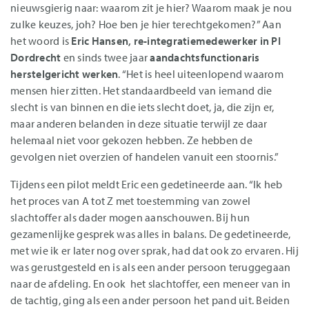
nieuwsgierig naar: waarom zit je hier? Waarom maak je nou
zulke keuzes, joh? Hoe ben je hier terechtgekomen?” Aan
het woord is
Eric Hansen
, re-integratiemedewerker in PI
Dordrecht
en sinds twee jaar
aandachtsfunctionaris
herstelgericht werken
. “Het is heel uiteenlopend waarom
mensen hier zitten. Het standaardbeeld van iemand die
slecht is van binnen en die iets slecht doet, ja, die zijn er,
maar anderen belanden in deze situatie terwijl ze daar
helemaal niet voor gekozen hebben. Ze hebben de
gevolgen niet overzien of handelen vanuit een stoornis.”
Tijdens een pilot meldt Eric een gedetineerde aan. “Ik heb
het proces van A tot Z met toestemming van zowel
slachtoffer als dader mogen aanschouwen. Bij hun
gezamenlijke gesprek was alles in balans. De gedetineerde,
met wie ik er later nog over sprak, had dat ook zo ervaren. Hij
was gerustgesteld en is als een ander persoon teruggegaan
naar de afdeling. En ook het slachtoffer, een meneer van in
de tachtig, ging als een ander persoon het pand uit. Beiden