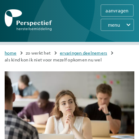
aanvragen
menu
Main
navigation
Overslaan
You
home
zo werkt het
ervaringen deelnemers
en
als kind kon ik niet voor mezelf opkomen nu wel
are
naar
here
de
inhoud
gaan