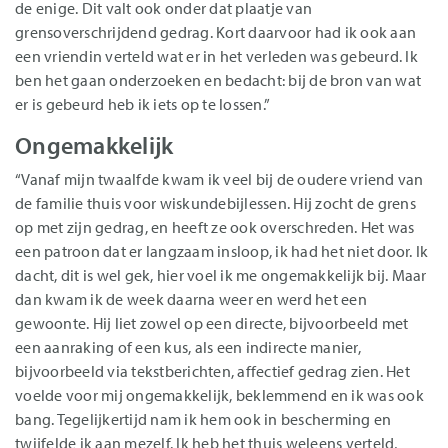
de enige. Dit valt ook onder dat plaatje van
grensoverschrijdend gedrag. Kort daarvoor had ik ook aan
een vriendin verteld wat er in het verleden was gebeurd. Ik
ben het gaan onderzoeken en bedacht: bij de bron van wat
er is gebeurd heb ik iets op te lossen.”
Ongemakkelijk
“Vanaf mijn twaalfde kwam ik veel bij de oudere vriend van
de familie thuis voor wiskundebijlessen. Hij zocht de grens
op met zijn gedrag, en heeft ze ook overschreden. Het was
een patroon dat er langzaam insloop, ik had het niet door. Ik
dacht, dit is wel gek, hier voel ik me ongemakkelijk bij. Maar
dan kwam ik de week daarna weer en werd het een
gewoonte. Hij liet zowel op een directe, bijvoorbeeld met
een aanraking of een kus, als een indirecte manier,
bijvoorbeeld via tekstberichten, affectief gedrag zien. Het
voelde voor mij ongemakkelijk, beklemmend en ik was ook
bang. Tegelijkertijd nam ik hem ook in bescherming en
twijfelde ik aan mezelf. Ik heb het thuis weleens verteld,