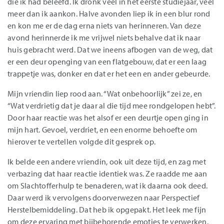
die ik had beleefd. Ik dronk veel in het eerste studiejaar, veel
meer dan ik aankon. Halve avonden liep ik in een blur rond
en kon me er de dag erna niets van herinneren. Van deze
avond herinnerde ik me vrijwel niets behalve dat ik naar
huis gebracht werd. Dat we ineens afbogen van de weg, dat
er een deur openging van een flatgebouw, dat er een laag
trappetje was, donker en dat er het een en ander gebeurde.
Mijn vriendin liep rood aan. “Wat onbehoorlijk” zei ze, en
“Wat verdrietig dat je daar al die tijd mee rondgelopen hebt”.
Door haar reactie was het alsof er een deurtje open ging in
mijn hart. Gevoel, verdriet, en een enorme behoefte om
hierover te vertellen volgde dit gesprek op.
Ik belde een andere vriendin, ook uit deze tijd, en zag met
verbazing dat haar reactie identiek was. Ze raadde me aan
om Slachtofferhulp te benaderen, wat ik daarna ook deed.
Daar werd ik vervolgens doorverwezen naar Perspectief
Herstelbemiddeling. Dat heb ik opgepakt. Het leek me fijn
om deze ervaring met bijbehorende emoties te verwerken.