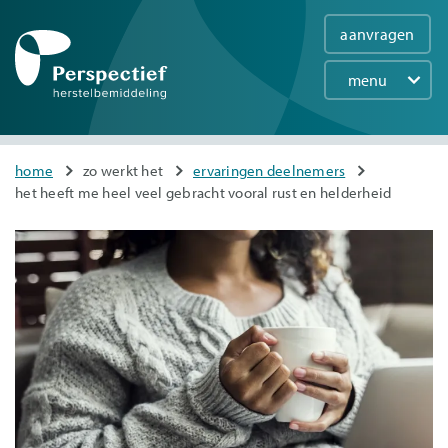
aanvragen
menu
Main
navigation
Overslaan
You
home
zo werkt het
ervaringen deelnemers
en
het heeft me heel veel gebracht vooral rust en helderheid
are
naar
here
de
inhoud
gaan