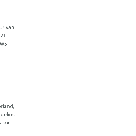
eur van
021
EWS
rland,
ddeling
voor