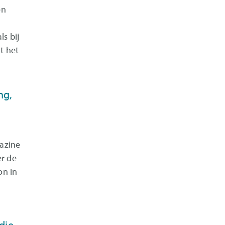
en
ls bij
t het
ng,
gazine
er de
on in