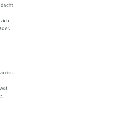
ndacht
 zich
ader.
acrisis
n
 wat
e.