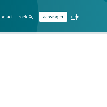
contact
zoek
aanvragen
nl
en