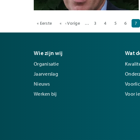
Paginering
Eerste pagina
« Eerste
Vorige pagina
‹ Vorige
…
Pagina
3
Pagina
4
Pagina
5
Pagina
6
Hu
7
Wie zijn wij
Wat d
Organisatie
Kwalite
Jaarverslag
Onder
Nieuws
Voorli
Werken bij
Voor i