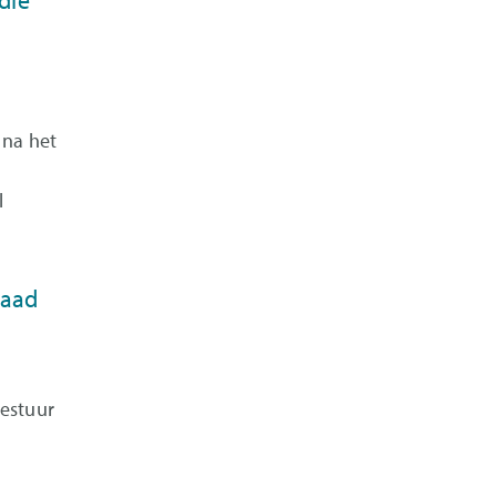
die
 na het
l
Raad
Bestuur