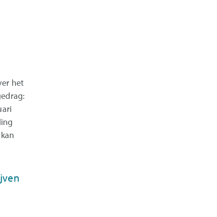
er het
gedrag:
uari
ding
 kan
ijven