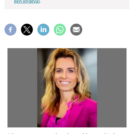
een ongeval
.