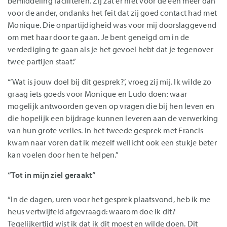
bemiddeling faciliteren. Zij zat er niet voor de een meer dan
voor de ander, ondanks het feit dat zij goed contact had met
Monique. Die onpartijdigheid was voor mij doorslaggevend
om met haar door te gaan. Je bent geneigd om in de
verdediging te gaan als je het gevoel hebt dat je tegenover
twee partijen staat.”
“‘Wat is jouw doel bij dit gesprek?’, vroeg zij mij. Ik wilde zo
graag iets goeds voor Monique en Ludo doen: waar
mogelijk antwoorden geven op vragen die bij hen leven en
die hopelijk een bijdrage kunnen leveren aan de verwerking
van hun grote verlies. In het tweede gesprek met Francis
kwam naar voren dat ik mezelf wellicht ook een stukje beter
kan voelen door hen te helpen.”
“Tot in mijn ziel geraakt”
“In de dagen, uren voor het gesprek plaatsvond, heb ik me
heus vertwijfeld afgevraagd: waarom doe ik dit?
Tegelijkertijd wist ik dat ik dit moest en wilde doen. Dit