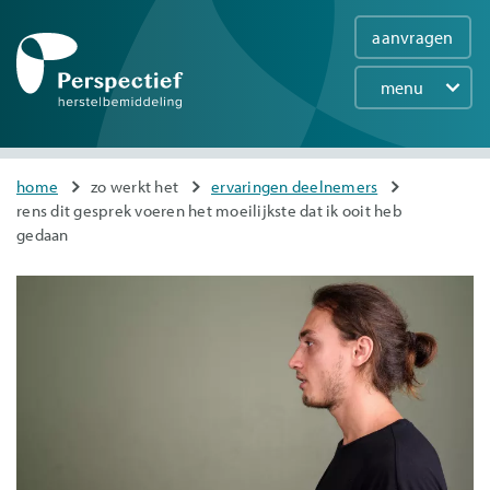
aanvragen
menu
Main
navigation
Overslaan
You
home
zo werkt het
ervaringen deelnemers
en
rens dit gesprek voeren het moeilijkste dat ik ooit heb
are
naar
gedaan
here
de
inhoud
gaan