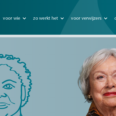
n
voor wie
zo werkt het
voor verwijzers
igation