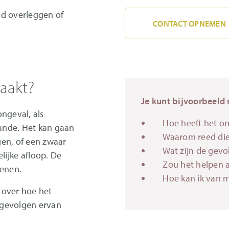
and overleggen of
CONTACT OPNEMEN
aakt?
Je kunt bijvoorbeeld 
ngeval, als
Hoe heeft het o
aande. Het kan gaan
Waarom reed di
en, of een zwaar
Wat zijn de gev
ijke afloop. De
Zou het helpen a
kenen.
Hoe kan ik van 
 over hoe het
 gevolgen ervan