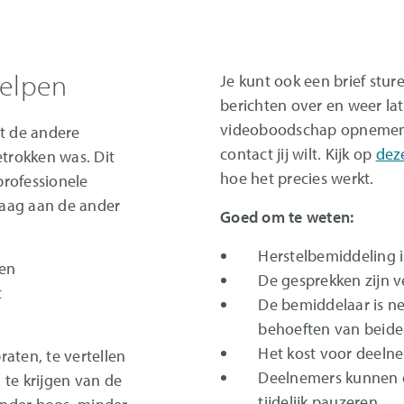
helpen
Je kunt ook een brief stur
berichten over en weer lat
videoboodschap opnemen vo
et de andere
contact jij wilt. Kijk op
dez
etrokken was. Dit
hoe het precies werkt.
professionele
graag aan de ander
Goed om te weten:
Herstelbemiddeling is 
ren
De gesprekken zijn v
t
De bemiddelaar is n
behoeften van beide 
Het kost voor deeln
aten, te vertellen
Deelnemers kunnen d
 te krijgen van de
tijdelijk pauzeren.