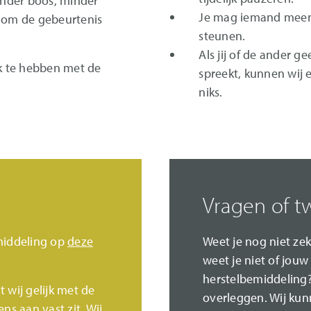
minder boos, minder
Je mag iemand meen
n om de gebeurtenis
steunen.
Als jij of de ander g
ek te hebben met de
spreekt, kunnen wij e
niks.
Vragen of tw
middeling op
deze
Weet je nog niet zek
weet je niet of jouw 
herstelbemiddeling?
t wij gelijk met de
overleggen. Wij kun
ns aan vast zit. Wij