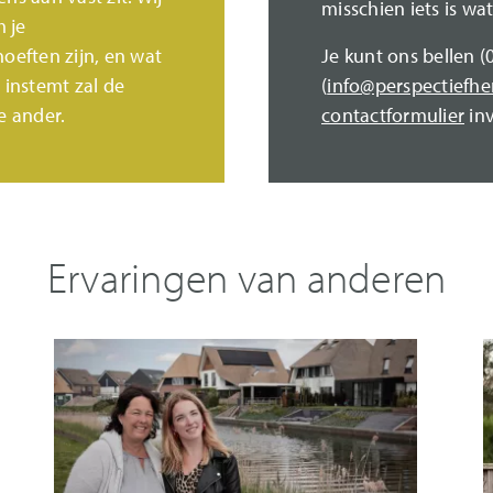
misschien iets is wa
 je
oeften zijn, en wat
Je kunt ons bellen (
e instemt zal de
(
info@perspectiefhe
e ander.
contactformulier
inv
Ervaringen van anderen