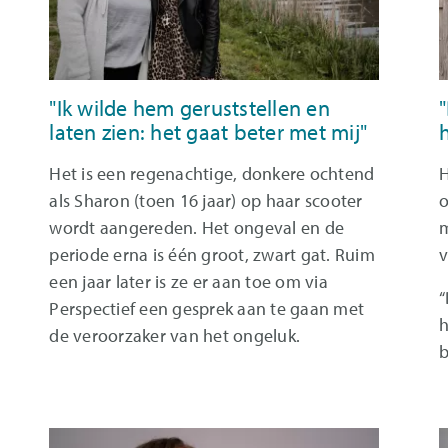
"Ik wilde hem geruststellen en
"
laten zien: het gaat beter met mij"
h
Het is een regenachtige, donkere ochtend
H
als Sharon (toen 16 jaar) op haar scooter
o
wordt aangereden. Het ongeval en de
m
periode erna is één groot, zwart gat. Ruim
v
een jaar later is ze er aan toe om via
“
Perspectief een gesprek aan te gaan met
h
de veroorzaker van het ongeluk.
b