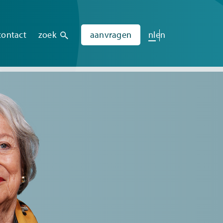
contact
zoek
aanvragen
nl
en