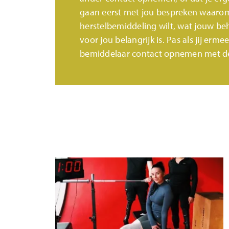
gaan eerst met jou bespreken waarom
herstelbemiddeling wilt, wat jouw beh
voor jou belangrijk is. Pas als jij erme
bemiddelaar contact opnemen met d