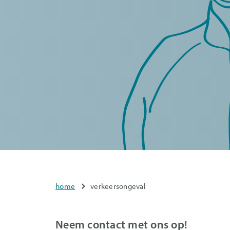
You
home
verkeersongeval
are
here
Verkeersongeval
Neem contact met ons op!